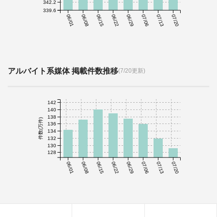
342.2
339.6
06/01
06/08
06/15
06/22
06/29
07/06
07/13
07/20
アルバイト系媒体 掲載件数推移
(7/20更新)
142
140
138
件数(万件)
136
134
132
130
128
06/01
06/08
06/15
06/22
06/29
07/06
07/13
07/20