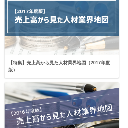
【特集】売上高から見た人材業界地図（2017年度
版）