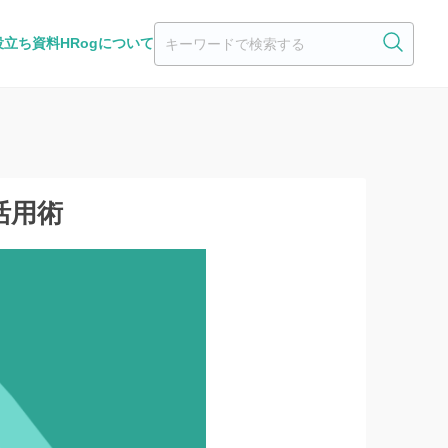
役立ち資料
HRogについて
活用術