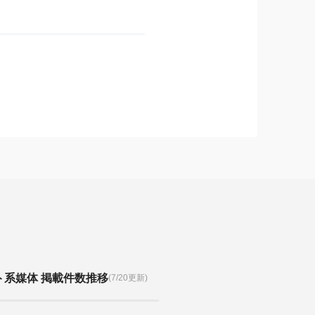
ト系媒体 掲載件数推移
(7/20更新)