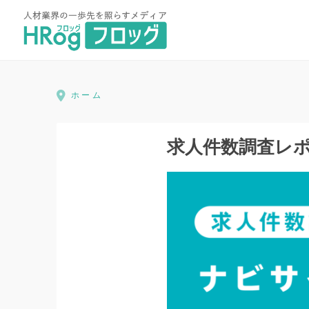
HRog | 人材業界の一歩先を照ら
ホーム
求人件数調査レ