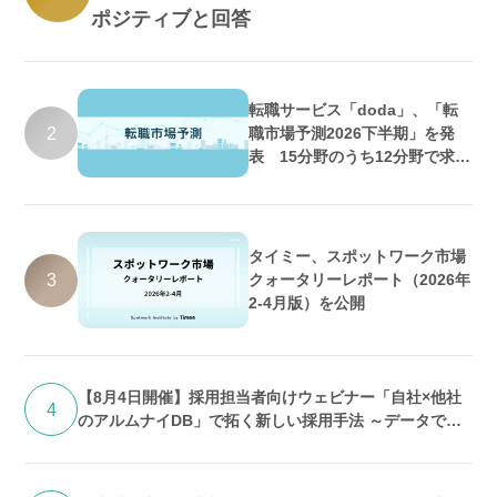
ポジティブと回答
転職サービス「doda」、「転
2
職市場予測2026下半期」を発
表 15分野のうち12分野で求人
数増加・好調維持の予測
タイミー、スポットワーク市場
3
クォータリーレポート（2026年
2-4月版）を公開
【8月4日開催】採用担当者向けウェビナー「自社×他社
4
のアルムナイDB」で拓く新しい採用手法 ～データで紐
解く「求人埋没」の実態と打開策～