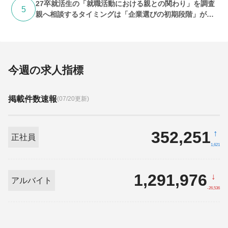
27卒就活生の「就職活動における親との関わり」を調査
5
親へ相談するタイミングは「企業選びの初期段階」が最
多 期待するのは「答え」よりも「話を聞いてくれるこ
と」
今週の求人指標
掲載件数速報
(07/20更新)
352,251
↑
正社員
1,621
1,291,976
↓
アルバイト
-26,536