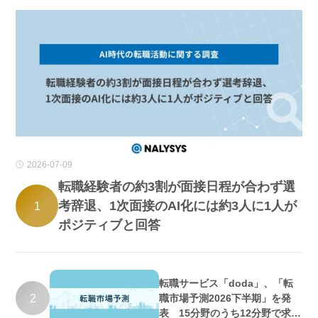
2026-07-09
転職経験者の約3割が面接日程が合わず選
考辞退、1次面接のAI化には約3人に1人が
1
ポジティブと回答
転職サービス「doda」、「転
2
職市場予測2026下半期」を発
表 15分野のうち12分野で求人