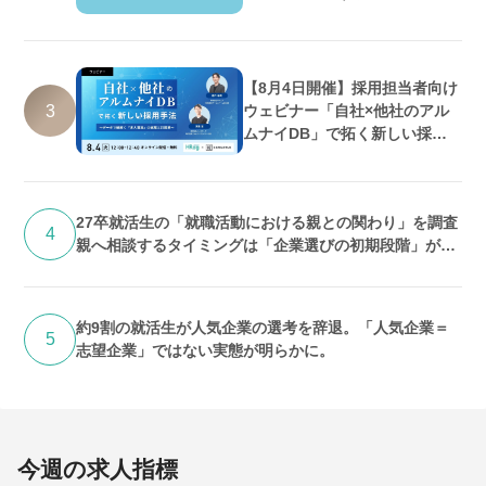
数増加・好調維持の予測
【8月4日開催】採用担当者向け
3
ウェビナー「自社×他社のアル
ムナイDB」で拓く新しい採用
手法 ～データで紐解く「求人埋
没」の実態と打開策～
27卒就活生の「就職活動における親との関わり」を調査
4
親へ相談するタイミングは「企業選びの初期段階」が最
多 期待するのは「答え」よりも「話を聞いてくれるこ
と」
約9割の就活生が人気企業の選考を辞退。「人気企業＝
5
志望企業」ではない実態が明らかに。
今週の求人指標