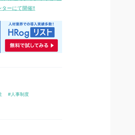
ンターにて開催‼
社
人事制度