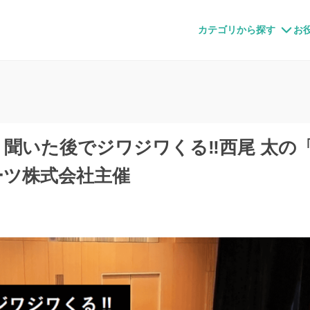
すメディア
カテゴリから探す
お
催】聞いた後でジワジワくる‼西尾 太の
ーツ株式会社主催