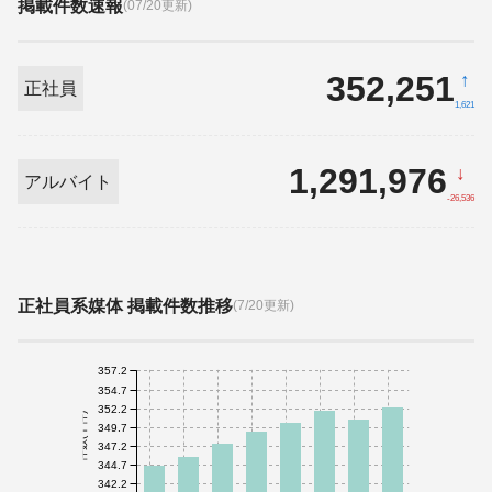
掲載件数速報
(07/20更新)
352,251
↑
正社員
1,621
1,291,976
↓
アルバイト
-26,536
正社員系媒体 掲載件数推移
(7/20更新)
357.2
354.7
352.2
件数(千件)
349.7
347.2
344.7
342.2