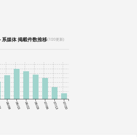
ト系媒体 掲載件数推移
(7/20更新)
01
06/08
06/15
06/22
06/29
07/06
07/13
07/20