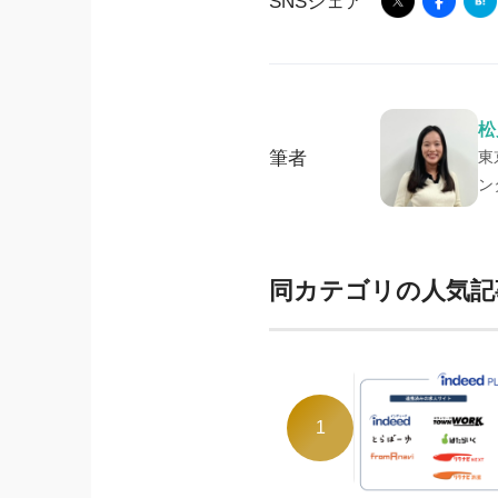
SNSシェア
松
筆者
東
ン
同カテゴリの人気記
1