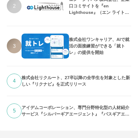
2
口コミサイトを『en
Lighthouse』（エン ライトハ
ウス）としてリニューアル
株式会社ワンキャリア、AIで就
3
活の面接練習ができる「就ト
レ」の提供を開始
株式会社リクルート、27卒以降の全学生を対象とした新
4
しい『リクナビ』を正式リリース
アイデムコーポレーション、専門分野特化型の人材紹介
5
サービス『シルバーギアエージェント』『バスギアエー
ジェント』提供開始