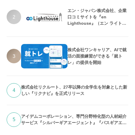
エン・ジャパン株式会社、企業
2
口コミサイトを『en
Lighthouse』（エン ライトハ
ウス）としてリニューアル
株式会社ワンキャリア、AIで就
3
活の面接練習ができる「就ト
レ」の提供を開始
株式会社リクルート、27卒以降の全学生を対象とした新
4
しい『リクナビ』を正式リリース
アイデムコーポレーション、専門分野特化型の人材紹介
5
サービス『シルバーギアエージェント』『バスギアエー
ジェント』提供開始