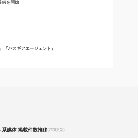
提供を開始
』『バスギアエージェント』
ト系媒体 掲載件数推移
(7/20更新)