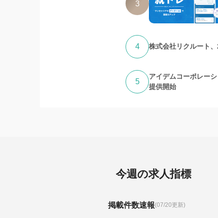
3
4
株式会社リクルート、
アイデムコーポレーシ
5
提供開始
今週の求人指標
掲載件数速報
(07/20更新)