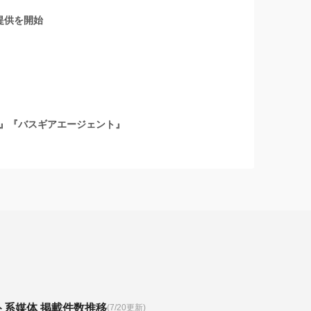
提供を開始
』『バスギアエージェント』
ト系媒体 掲載件数推移
(7/20更新)