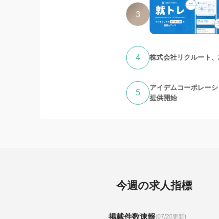
3
4
株式会社リクルート、
アイデムコーポレーシ
5
提供開始
今週の求人指標
掲載件数速報
(07/20更新)