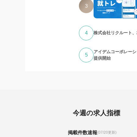
3
4
株式会社リクルート、
アイデムコーポレーシ
5
提供開始
今週の求人指標
掲載件数速報
(07/20更新)