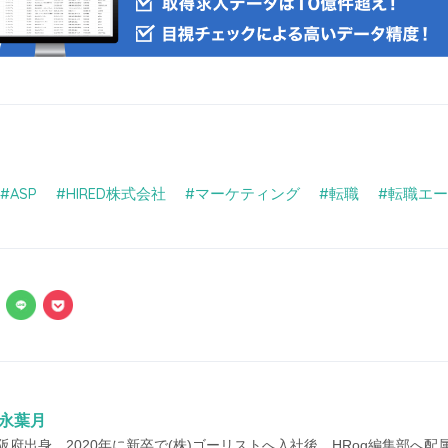
ASP
HIRED株式会社
マーケティング
転職
転職エー
永葉月
阪府出身。2020年に新卒で(株)ゴーリストへ入社後、HRog編集部へ配属