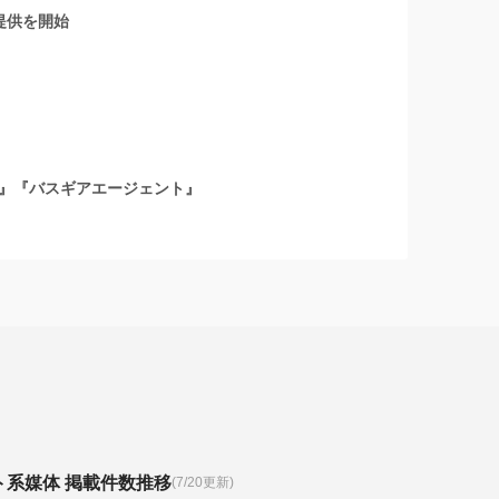
提供を開始
』『バスギアエージェント』
ト系媒体 掲載件数推移
(7/20更新)