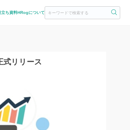
役立ち資料
HRogについて
」正式リリース