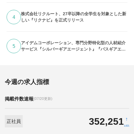
株式会社リクルート、27卒以降の全学生を対象とした新
4
しい『リクナビ』を正式リリース
アイデムコーポレーション、専門分野特化型の人材紹介
5
サービス『シルバーギアエージェント』『バスギアエー
ジェント』提供開始
今週の求人指標
掲載件数速報
(07/20更新)
352,251
↑
正社員
1,621