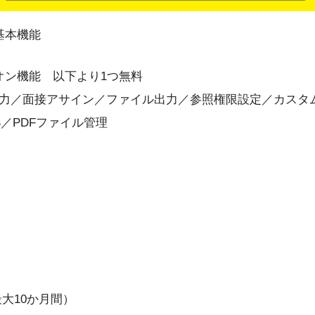
の基本機能
アドオン機能 以下より1つ無料
力／面接アサイン／ファイル出力／参照権限設定／カスタ
／PDFファイル管理
（最大10か月間）