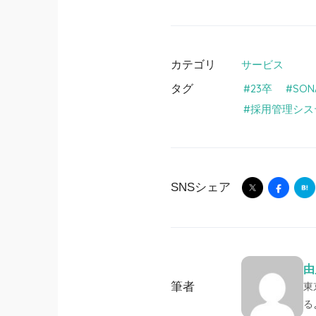
カテゴリ
サービス
タグ
23卒
SON
採用管理シス
SNSシェア
由
筆者
東
る