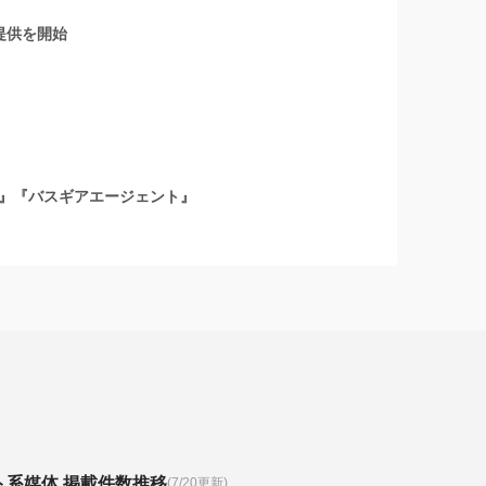
提供を開始
』『バスギアエージェント』
ト系媒体 掲載件数推移
(7/20更新)