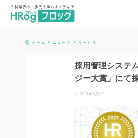
HRog | 人材業界の一歩先を照ら
ホーム
ニュース
サービス
採用管理システム「
ジー大賞」にて
2021年8月2日