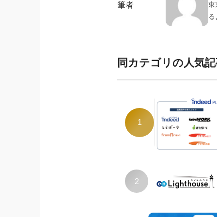
筆者
東
る
同カテゴリの人気記
1
2