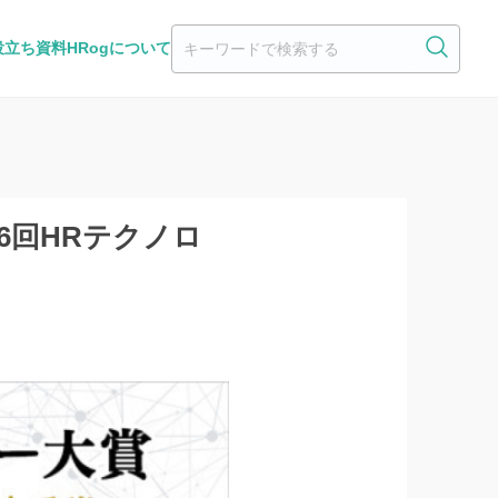
役立ち資料
HRogについて
第6回HRテクノロ