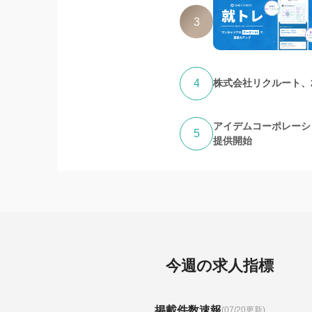
3
4
株式会社リクルート、
アイデムコーポレーシ
5
提供開始
今週の求人指標
掲載件数速報
(07/20更新)