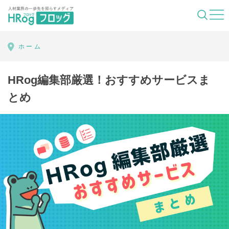
HRog | 人材業界の一歩先を照らすメディ
ホーム
HRog編集部厳選！おすすめサービスま
とめ