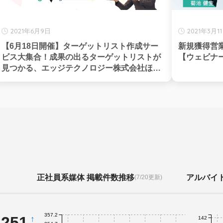
2021年6月9日
2021年3月1
【6月18日開催】ターゲットリスト作成サー
新規獲得営
ビス大集合！成果の出るターゲットリストが
【ウェビナー
見つかる、エッジテクノロジー株式会社ほか
共催
正社員系媒体 掲載件数推移
アルバイ
(7/20更新)
357.2
,251
↑
142