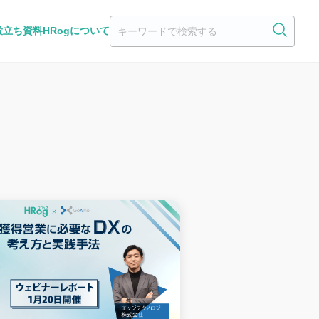
役立ち資料
HRogについて