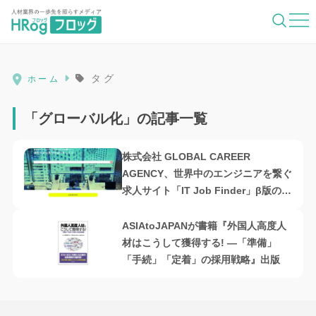
HRog | 人材業界の一歩先を照らすメディ
タグ
ホーム
「グローバル化」の記事一覧
株式会社 GLOBAL CAREER
AGENCY、世界中のエンジニアを繋ぐ
求人サイト「IT Job Finder」β版の無
料利用企業募集開始
ASIAtoJAPANが書籍『外国人高度人
材はこうして獲得する! ―「準備」
「手続」「定着」の採用戦略』出版