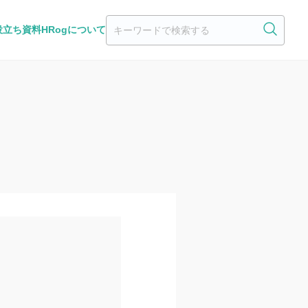
役立ち資料
HRogについて