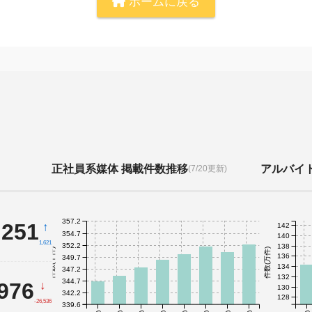
ホームに戻る
正社員系媒体 掲載件数推移
アルバイ
(7/20更新)
357.2
,251
↑
142
354.7
140
1,621
352.2
138
件数(千件)
件数(万件)
136
349.7
134
347.2
132
344.7
,976
↓
130
342.2
128
-26,536
339.6