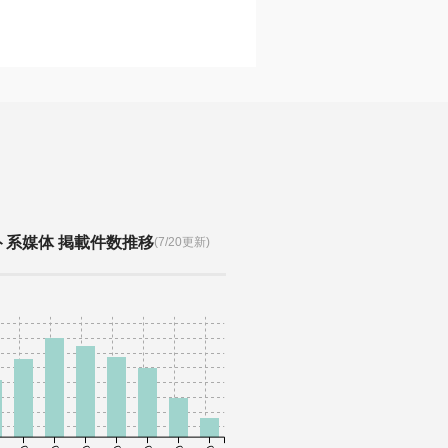
ト系媒体 掲載件数推移
(7/20更新)