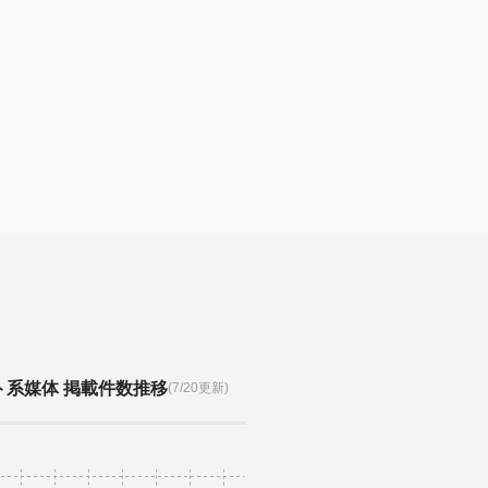
ト系媒体 掲載件数推移
(7/20更新)