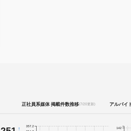
正社員系媒体 掲載件数推移
アルバイ
(7/20更新)
357.2
,251
↑
142