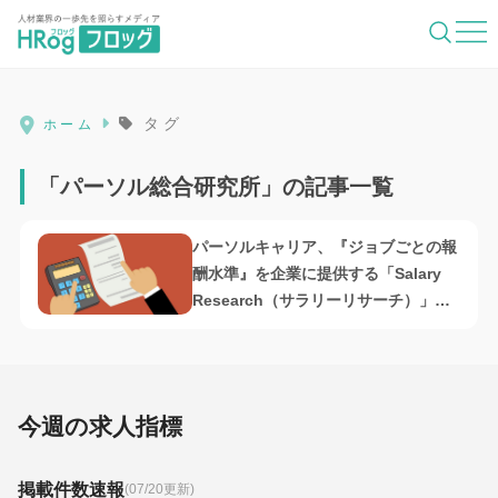
HRog | 人材業界の一歩先を照らすメディ
タグ
ホーム
「パーソル総合研究所」の記事一覧
パーソルキャリア、『ジョブごとの報
酬水準』を企業に提供する「Salary
Research（サラリーリサーチ）」無
償パイロット版の参画企業募集開始
今週の求人指標
掲載件数速報
(07/20更新)