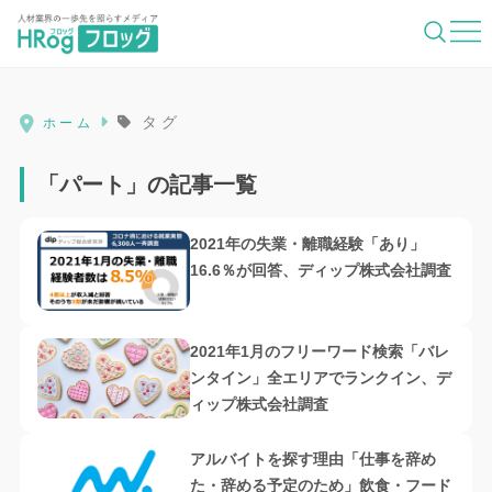
HRog | 人材業界の一歩先を照らすメディ
タグ
ホーム
「パート」の記事一覧
2021年の失業・離職経験「あり」
16.6％が回答、ディップ株式会社調査
2021年1月のフリーワード検索「バレ
ンタイン」全エリアでランクイン、デ
ィップ株式会社調査
アルバイトを探す理由「仕事を辞め
た・辞める予定のため」飲食・フード