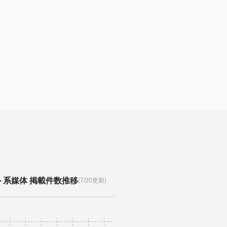
ト系媒体 掲載件数推移
(7/20更新)