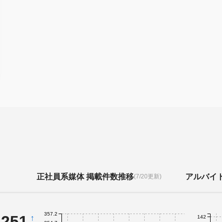
正社員系媒体 掲載件数推移
アルバイ
(7/20更新)
357.2
,251
↑
142