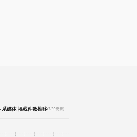
ト系媒体 掲載件数推移
(7/20更新)