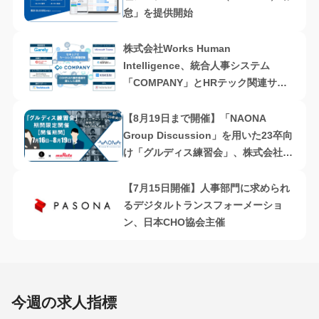
怠」を提供開始
株式会社Works Human
Intelligence、統合人事システム
「COMPANY」とHRテック関連サー
ビス7社と連携
【8月19日まで開催】「NAONA
Group Discussion」を用いた23卒向
け「グルディス練習会」、株式会社
Beyond Cafe・株式会社村田製作所
共催
【7月15日開催】人事部門に求められ
るデジタルトランスフォーメーショ
ン、日本CHO協会主催
今週の求人指標