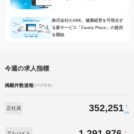
株式会社iCARE、健康経営を可視化す
る新サービス「Carely Place」の提供
を開始
今週の求人指標
掲載件数速報
(07/20更新)
352,251
↑
正社員
1,621
1,291,976
↓
アルバイト