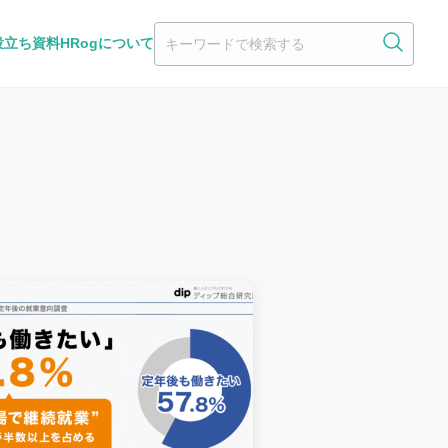
役立ち資料
HRogについて