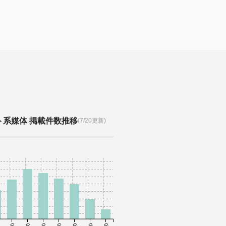
ト系媒体 掲載件数推移
(7/20更新)