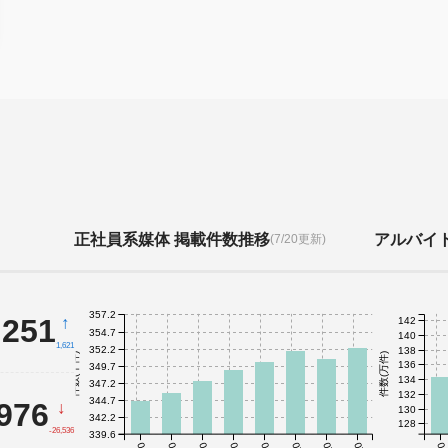
正社員系媒体 掲載件数推移
アルバイ
(7/20更新)
357.2
,251
↑
142
354.7
140
1,621
352.2
138
件数(千件)
件数(万件)
136
349.7
134
347.2
132
344.7
,976
↓
130
342.2
128
-26,536
339.6