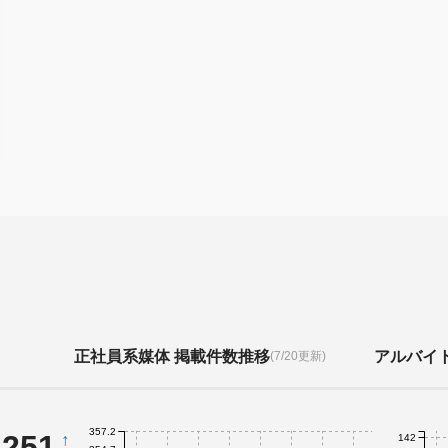
正社員系媒体 掲載件数推移
アルバイ
(7/20更新)
357.2
,251
↑
142