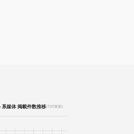
ト系媒体 掲載件数推移
(7/20更新)