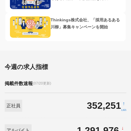
Thinkings株式会社、「採用あるある
川柳」募集キャンペーンを開始
今週の求人指標
掲載件数速報
(07/20更新)
352,251
↑
正社員
1,621
1,291,976
↓
アルバイト