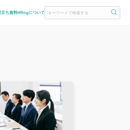
役立ち資料
HRogについて