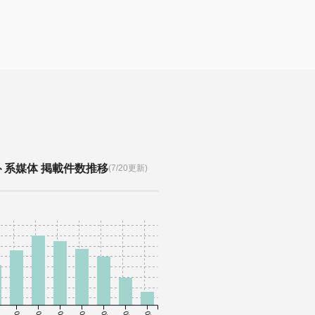
ト系媒体 掲載件数推移
(7/20更新)