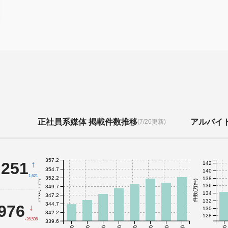
正社員系媒体 掲載件数推移
アルバイ
(7/20更新)
357.2
,251
↑
142
354.7
140
1,621
352.2
138
件数(千件)
件数(万件)
136
349.7
134
347.2
132
344.7
,976
↓
130
342.2
128
-26,536
339.6