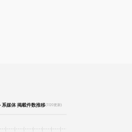
ト系媒体 掲載件数推移
(7/20更新)