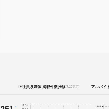
正社員系媒体 掲載件数推移
アルバイ
(7/20更新)
357.2
,251
↑
142