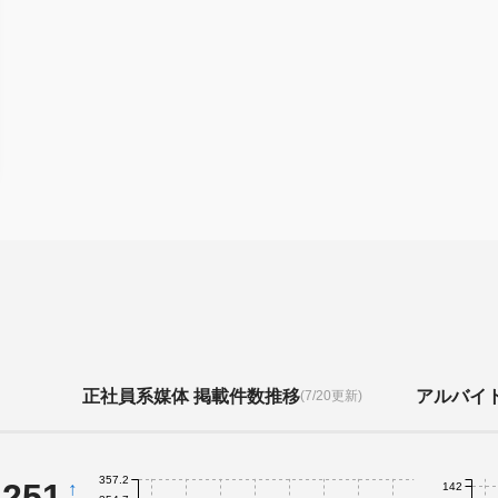
正社員系媒体 掲載件数推移
アルバイ
(7/20更新)
357.2
,251
↑
142