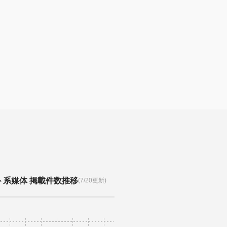
ト系媒体 掲載件数推移
(7/20更新)