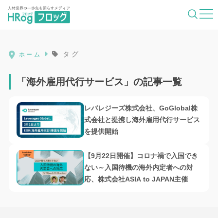
HRog | 人材業界の一歩先を照らすメディ
タグ
ホーム
「海外雇用代行サービス」の記事一覧
レバレジーズ株式会社、GoGlobal株
式会社と提携し海外雇用代行サービス
を提供開始
【9月22日開催】コロナ禍で入国でき
ない～入国待機の海外内定者への対
応、株式会社ASIA to JAPAN主催