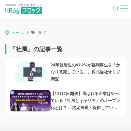
HRog | 人材業界の一歩先を照らすメディ
タグ
ホーム
「社風」の記事一覧
24卒就活生の41.2%が福利厚生を「か
なり意識している」、株式会社オリゾ
調査
【11月2日開催】選ばれる企業はやっ
ている「社風とキャリア」のオープン
化とは？ ―内定辞退・保留している
本当の理由と解決方法―、株式会社ハ
ッカズーク他2社共催