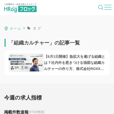
HRog | 人材業界の一歩先を照らすメディ
タグ
ホーム
「組織カルチャー」の記事一覧
【6月1日開催】急拡大を遂げる組織と
は？社内外を惹きつける強固な組織カ
ルチャーの作り方、株式会社ROXX・
株式会社PR Table共催
今週の求人指標
掲載件数速報
(07/20更新)