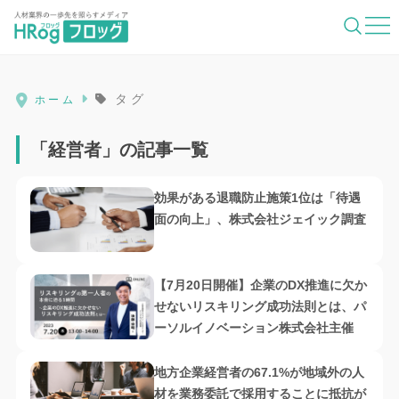
HRog | 人材業界の一歩先を照らすメディ
タグ
ホーム
「経営者」の記事一覧
効果がある退職防止施策1位は「待遇
面の向上」、株式会社ジェイック調査
【7月20日開催】企業のDX推進に欠か
せないリスキリング成功法則とは、パ
ーソルイノベーション株式会社主催
地方企業経営者の67.1%が地域外の人
材を業務委託で採用することに抵抗が