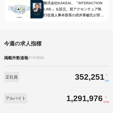
式会社
株式会社KAKEAI、「INTERACTION
LAB.」を設立。前アクセンチュア執
行役員人事本部長の武井章敏氏が所長
に就任
今週の求人指標
掲載件数速報
(07/20更新)
352,251
↑
正社員
1,621
1,291,976
↓
アルバイト
-26,536