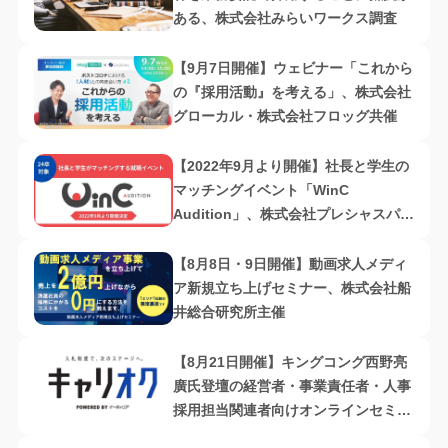
ある、株式会社みらいワークス調査
【9月7日開催】ウェビナー「これから
の『採用活動』を考える」、株式会社
グローカル・株式会社フロッグ共催
【2022年9月より開催】社長と学生の
マッチングイベント「WinC
Audition」、株式会社プレシャスパー
トナーズ主催
【8月8日・9日開催】動画求人メディ
ア新規立ち上げセミナー、株式会社船
井総合研究所主催
【8月21日開催】キングコング⻄野亮
廣氏登壇の経営者・事業責任者・人事
採用担当関連者向けオンラインセミナ
ー開催、SBヒューマンキャピタル株