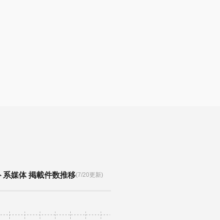
ト系媒体 掲載件数推移
(7/20更新)