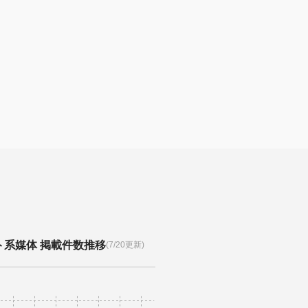
ト系媒体 掲載件数推移
(7/20更新)