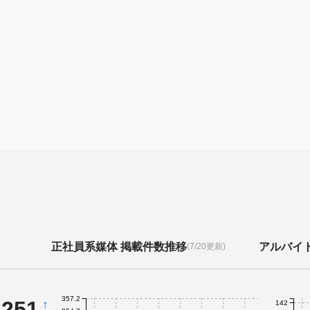
正社員系媒体 掲載件数推移
アルバイ
(7/20更新)
357.2
,251
↑
142