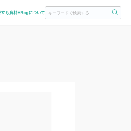
役立ち資料
HRogについて