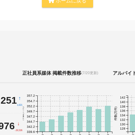
ホームに戻る
正社員系媒体 掲載件数推移
アルバイ
(7/20更新)
357.2
,251
↑
142
354.7
140
1,621
352.2
138
件数(千件)
件数(万件)
136
349.7
134
347.2
132
344.7
,976
↓
130
342.2
128
-26,536
339.6