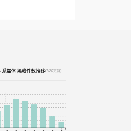
ト系媒体 掲載件数推移
(7/20更新)