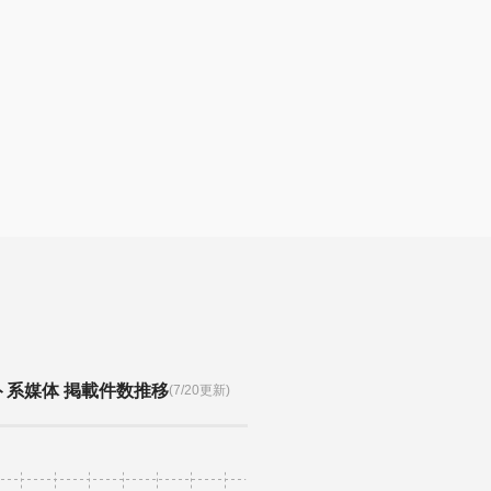
ト系媒体 掲載件数推移
(7/20更新)