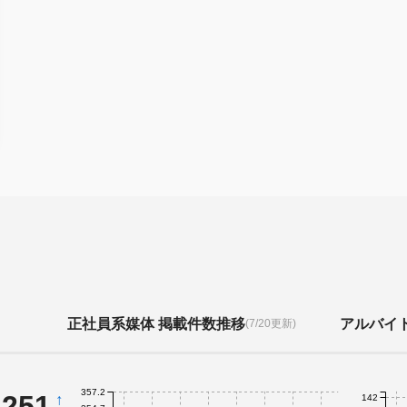
正社員系媒体 掲載件数推移
アルバイ
(7/20更新)
357.2
,251
↑
142