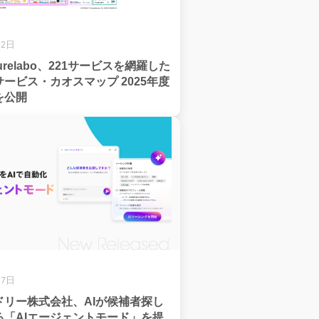
12日
urelabo、221サービスを網羅した
ービス・カオスマップ 2025年度
を公開
27日
ドリー株式会社、AIが候補者探し
る「AIエージェントモード」を提