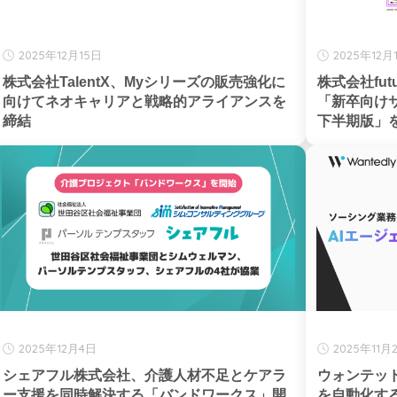
2025年12月15日
2025年12月
株式会社TalentX、Myシリーズの販売強化に
株式会社fut
向けてネオキャリアと戦略的アライアンスを
「新卒向けサ
締結
下半期版」
2025年12月4日
2025年11月
シェアフル株式会社、介護人材不足とケアラ
ウォンテッ
ー支援を同時解決する「バンドワークス」開
を自動化す