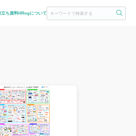
役立ち資料
HRogについて