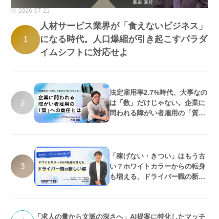
2026-07-21
人材サービス業界が「食えないビジネス」
になる時代。人口爆縮が引き起こすパラダ
1
イムシフトに対応せよ
法定雇用率2.7%時代、大事なの
2
は「数」だけじゃない。企業に
問われる障がい者雇用の「質」
への責任とは
「稼げない・きつい」はもう古
3
い？ホワイトカラーからの転身
も増える、ドライバー職の新し
い姿
「求人の量から文脈の深さへ」AI提案に特化したマッチ