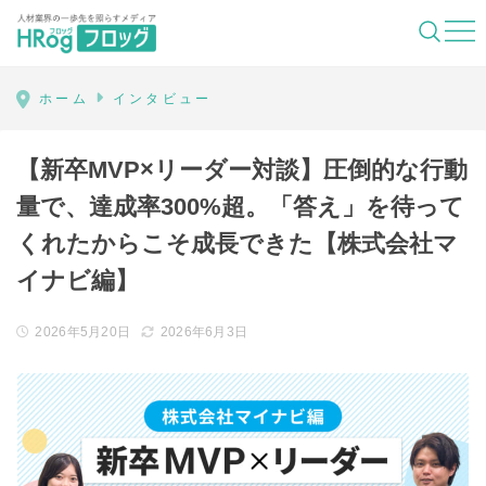
HRog | 人材業界の一歩先を照らすメディ
ホーム
インタビュー
【新卒MVP×リーダー対談】圧倒的な行動
量で、達成率300%超。「答え」を待って
くれたからこそ成長できた【株式会社マ
イナビ編】
2026年5月20日
2026年6月3日