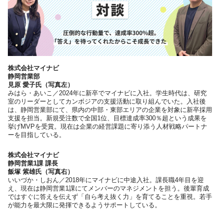
株式会社マイナビ
静岡営業部
見原 愛子氏（写真左）
みはら・あいこ／2024年に新卒でマイナビに入社。学生時代は、研究
室のリーダーとしてカンボジアの支援活動に取り組んでいた。入社後
は、静岡営業部にて、県内の中部・東部エリアの企業を対象に新卒採用
支援を担当。新規受注数で全国1位、目標達成率300％超という成果を
挙げMVPを受賞。現在は企業の経営課題に寄り添う人材戦略パートナ
ーを目指している。
株式会社マイナビ
静岡営業1課 課長
飯塚 紫雄氏（写真右）
いいづか・しおん／2018年にマイナビに中途入社。課長職4年目を迎
え、現在は静岡営業1課にてメンバーのマネジメントを担う。後輩育成
ではすぐに答えを伝えず「自ら考え抜く力」を育てることを重視。若手
が能力を最大限に発揮できるようサポートしている。