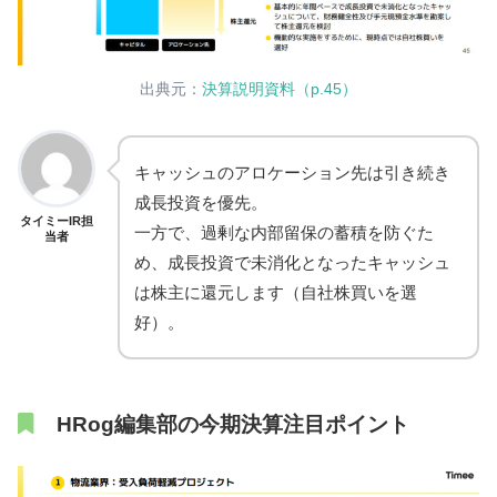
出典元：
決算説明資料（p.45）
キャッシュのアロケーション先は引き続き
成長投資を優先。
タイミーIR担
一方で、過剰な内部留保の蓄積を防ぐた
当者
め、成長投資で未消化となったキャッシュ
は株主に還元します（自社株買いを選
好）。
HRog編集部の今期決算注目ポイント