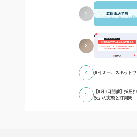
2
3
4
タイミー、スポットワー
【8月4日開催】採用
5
没」の実態と打開策～