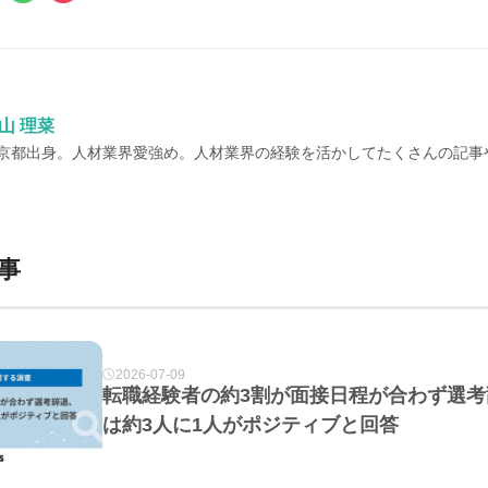
山 理菜
京都出身。人材業界愛強め。人材業界の経験を活かしてたくさんの記事
事
2026-07-09
転職経験者の約3割が面接日程が合わず選考
は約3人に1人がポジティブと回答