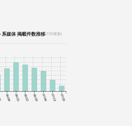
ト系媒体 掲載件数推移
(7/20更新)
01
06/08
06/15
06/22
06/29
07/06
07/13
07/20