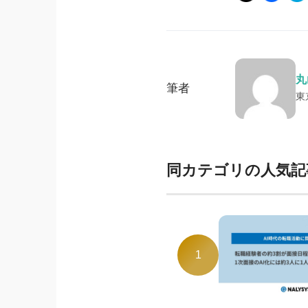
丸
筆者
東
同カテゴリの人気記
1