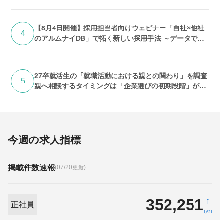
【8月4日開催】採用担当者向けウェビナー「自社×他社
4
のアルムナイDB」で拓く新しい採用手法 ～データで紐
解く「求人埋没」の実態と打開策～
27卒就活生の「就職活動における親との関わり」を調査
5
親へ相談するタイミングは「企業選びの初期段階」が最
多 期待するのは「答え」よりも「話を聞いてくれるこ
と」
今週の求人指標
掲載件数速報
(07/20更新)
352,251
↑
正社員
1,621