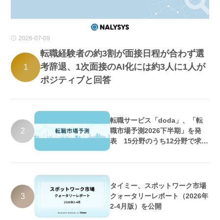
2026-07-09
転職経験者の約3割が面接日程が合わず選
考辞退、1次面接のAI化には約3人に1人が
1
ポジティブと回答
転職サービス「doda」、「転
2
職市場予測2026下半期」を発
表 15分野のうち12分野で求人
数増加・好調維持の予測
タイミー、スポットワーク市場
3
クォータリーレポート（2026年
2-4月版）を公開