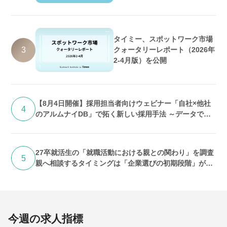
数増加・好調維持の予測
タイミー、スポットワーク市場
3
クォータリーレポート（2026年
2-4月版）を公開
【8月4日開催】採用担当者向けウェビナー「自社×他社
4
のアルムナイDB」で拓く新しい採用手法 ～データで紐
解く「求人埋没」の実態と打開策～
27卒就活生の「就職活動における親との関わり」を調査
5
親へ相談するタイミングは「企業選びの初期段階」が最
多 期待するのは「答え」よりも「話を聞いてくれるこ
と」
今週の求人指標