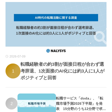
2026-07-09
転職経験者の約3割が面接日程が合わず選
考辞退、1次面接のAI化には約3人に1人が
1
ポジティブと回答
転職サービス「doda」、「転
2
職市場予測2026下半期」を発
表 15分野のうち12分野で求人