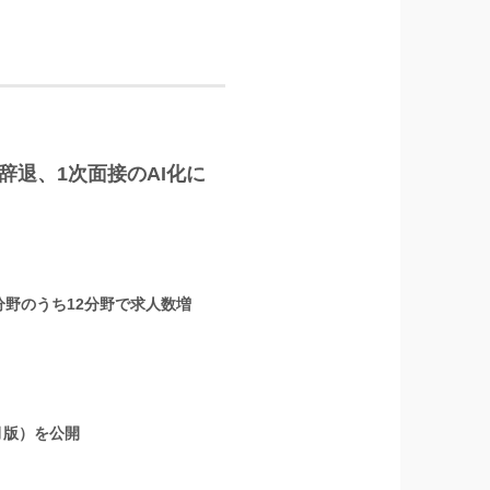
辞退、1次面接のAI化に
分野のうち12分野で求人数増
月版）を公開