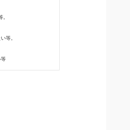
等。
たい等。
い等