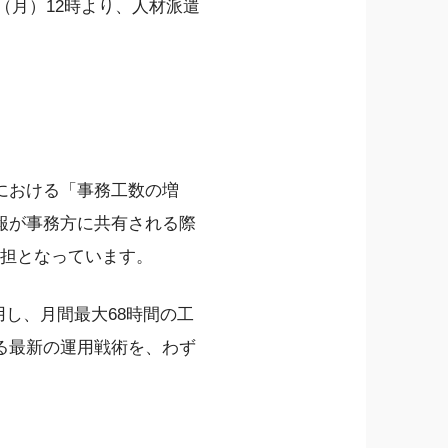
（月）12時より、人材派遣
における「事務工数の増
報が事務方に共有される際
負担となっています。
用し、月間最大68時間の工
る最新の運用戦術を、わず