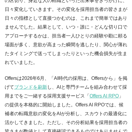
の区切り、身近な人の転職といった出来事をきっかけに、
日々変化していきます。その変化を採用担当者の皆さまが
日々の指標として直接つかむのは、これまで簡単ではあり
ませんでした。結果として、いつ・誰に・どんな切り口で
アプローチするかは、担当者一人ひとりの経験や勘に頼る
場面が多く、意欲が高まった瞬間を逃したり、関心が薄れ
たタイミングで送ってしまったりといった機会損失が生ま
れていました。
Offersは2026年6月、「AI時代の採用は、Offersから」を掲
げて
ブランドを刷新
し、AIと専門チームを組み合わせて採
用までをご一緒する採用支援サービス「
Offers AI RPO
」
の提供を本格的に開始しました。Offers AI RPOでは、候
補者の転職意欲の変化をAIが分析し、スカウトの最適化に
活かしてきました。ただし、その分析結果を採用担当者の
皆さまが数値として直接確認できるものではありませんで