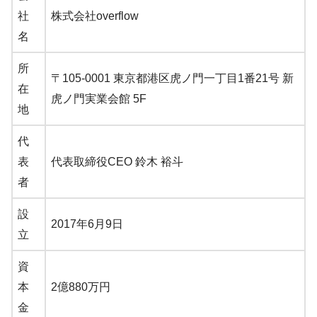
社
株式会社overflow
名
所
〒105-0001 東京都港区虎ノ門一丁目1番21号 新
在
虎ノ門実業会館 5F
地
代
表
代表取締役CEO 鈴木 裕斗
者
設
2017年6月9日
立
資
本
2億880万円
金