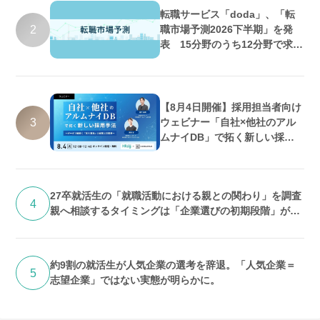
転職サービス「doda」、「転
2
職市場予測2026下半期」を発
表 15分野のうち12分野で求人
数増加・好調維持の予測
【8月4日開催】採用担当者向け
3
ウェビナー「自社×他社のアル
ムナイDB」で拓く新しい採用
手法 ～データで紐解く「求人埋
没」の実態と打開策～
27卒就活生の「就職活動における親との関わり」を調査
4
親へ相談するタイミングは「企業選びの初期段階」が最
多 期待するのは「答え」よりも「話を聞いてくれるこ
と」
約9割の就活生が人気企業の選考を辞退。「人気企業＝
5
志望企業」ではない実態が明らかに。