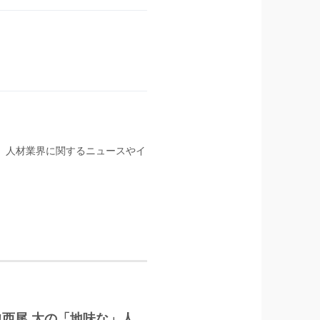
る。人材業界に関するニュースやイ
‼西尾 太の「地味な」人